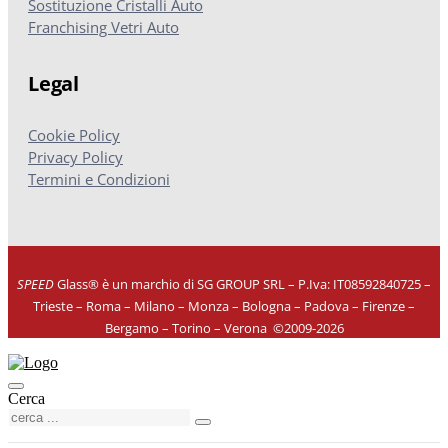
Sostituzione Cristalli Auto
Franchising Vetri Auto
Legal
Cookie Policy
Privacy Policy
Termini e Condizioni
SPEED
Glass® è un marchio di SG GROUP SRL – P.Iva: IT08592840725
–
Trieste – Roma – Milano – Monza – Bologna – Padova – Firenze –
Bergamo – Torino – Verona
©
2009-2026
Cerca