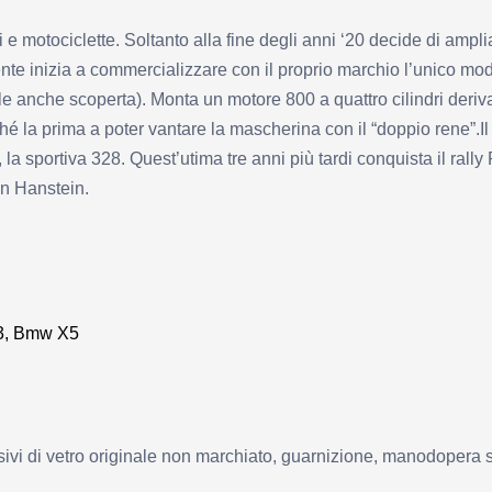
 e motociclette. Soltanto alla fine degli anni ‘20 decide di ampl
te inizia a commercializzare con il proprio marchio l’unico mo
ibile anche scoperta). Monta un motore 800 a quattro cilindri der
hé la prima a poter vantare la mascherina con il “doppio rene”.Il
o, la sportiva 328. Quest’utima tre anni più tardi conquista il ral
on Hanstein.
,
Bmw X5
 di vetro originale non marchiato, guarnizione, manodopera speci