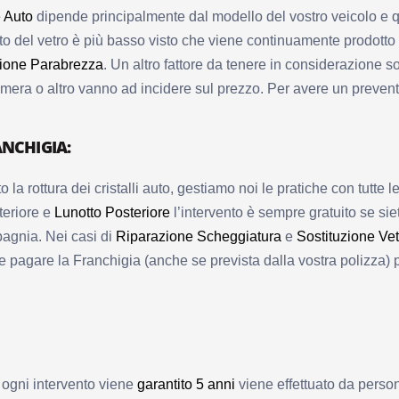
e Auto
dipende principalmente dal modello del vostro veicolo e q
to del vetro è più basso visto che viene continuamente prodotto da
zione Parabrezza
. Un altro fattore da tenere in considerazione so
ecamera o altro vanno ad incidere sul prezzo. Per avere un preven
ANCHIGIA:
to la rottura dei cristalli auto, gestiamo noi le pratiche con tutt
eriore e
Lunotto Posteriore
l’intervento è sempre gratuito se sie
pagnia. Nei casi di
Riparazione Scheggiatura
e
Sostituzione Vetr
 pagare la Franchigia (anche se prevista dalla vostra polizza)
a, ogni intervento viene
garantito 5 anni
viene effettuato da person