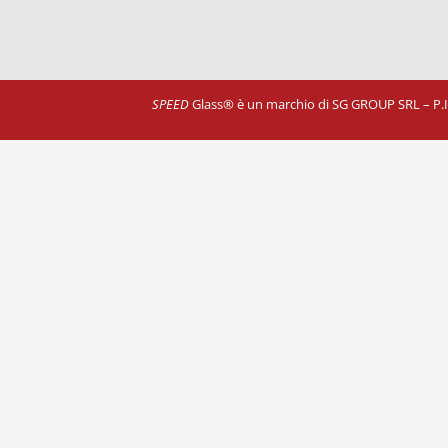
SPEED
Glass® è un marchio di SG GROUP SRL – P.