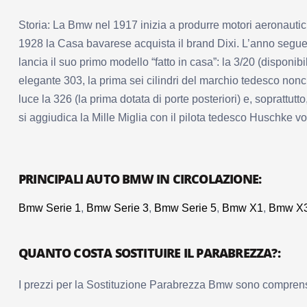
Storia: La Bmw nel 1917 inizia a produrre motori aeronautici
1928 la Casa bavarese acquista il brand Dixi. L’anno seguen
lancia il suo primo modello “fatto in casa”: la 3/20 (dispon
elegante 303, la prima sei cilindri del marchio tedesco nonc
luce la 326 (la prima dotata di porte posteriori) e, soprattutt
si aggiudica la Mille Miglia con il pilota tedesco Huschke v
PRINCIPALI AUTO BMW IN CIRCOLAZIONE:
Bmw Serie 1
,
Bmw Serie 3
,
Bmw Serie 5
,
Bmw X1
,
Bmw X3
QUANTO COSTA SOSTITUIRE IL PARABREZZA?:
I prezzi per la Sostituzione Parabrezza Bmw sono comprensivi