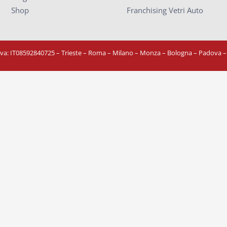
Shop
Franchising Vetri Auto
Iva: IT08592840725
– Trieste – Roma – Milano – Monza – Bologna – Padova 