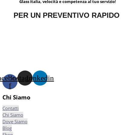
Glass Italia, velocità e competenza al tuo servizio!
PER UN PREVENTIVO RAPIDO
acebook-
Instagram
Linkedin
f
Chi Siamo
Contatti
Chi Siamo
Dove Siamo
Blog
Shop