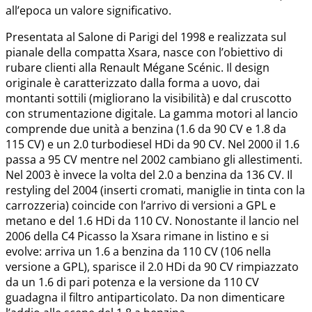
all’epoca un valore significativo.
Presentata al Salone di Parigi del 1998 e realizzata sul
pianale della compatta Xsara, nasce con l’obiettivo di
rubare clienti alla Renault Mégane Scénic. Il design
originale è caratterizzato dalla forma a uovo, dai
montanti sottili (migliorano la visibilità) e dal cruscotto
con strumentazione digitale. La gamma motori al lancio
comprende due unità a benzina (1.6 da 90 CV e 1.8 da
115 CV) e un 2.0 turbodiesel HDi da 90 CV. Nel 2000 il 1.6
passa a 95 CV mentre nel 2002 cambiano gli allestimenti.
Nel 2003 è invece la volta del 2.0 a benzina da 136 CV. Il
restyling del 2004 (inserti cromati, maniglie in tinta con la
carrozzeria) coincide con l’arrivo di versioni a GPL e
metano e del 1.6 HDi da 110 CV. Nonostante il lancio nel
2006 della C4 Picasso la Xsara rimane in listino e si
evolve: arriva un 1.6 a benzina da 110 CV (106 nella
versione a GPL), sparisce il 2.0 HDi da 90 CV rimpiazzato
da un 1.6 di pari potenza e la versione da 110 CV
guadagna il filtro antiparticolato. Da non dimenticare