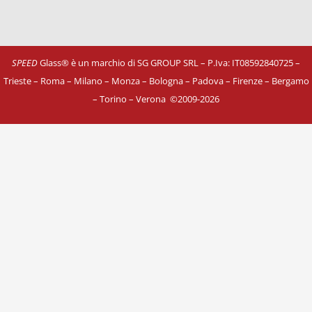
SPEED
Glass® è un marchio di SG GROUP SRL – P.Iva: IT08592840725
–
Trieste – Roma – Milano – Monza – Bologna – Padova – Firenze – Bergamo
– Torino – Verona
©
2009-2026