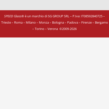
SPEED
Glass® è un marchio di SG GROUP SRL – P.Iva: IT08592840725
–
Trieste – Roma – Milano – Monza – Bologna – Padova – Firenze – Bergamo
– Torino – Verona
©
2009-2026