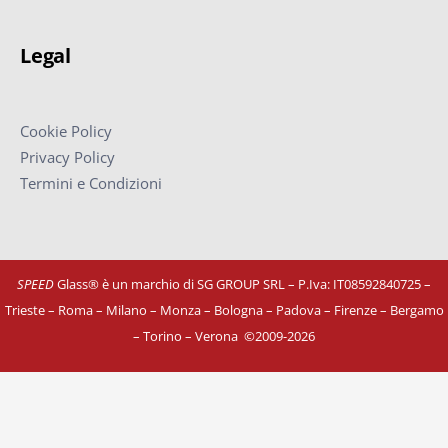
Legal
Cookie Policy
Privacy Policy
Termini e Condizioni
SPEED
Glass® è un marchio di SG GROUP SRL – P.Iva: IT08592840725
–
Trieste – Roma – Milano – Monza – Bologna – Padova – Firenze – Bergamo
– Torino – Verona
©
2009-2026