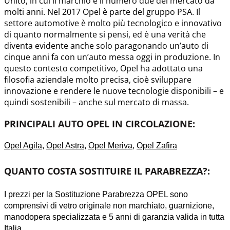
Unito, in cui il marchio è il numero due del mercato da
molti anni. Nel 2017 Opel è parte del gruppo PSA. Il
settore automotive è molto più tecnologico e innovativo
di quanto normalmente si pensi, ed è una verità che
diventa evidente anche solo paragonando un’auto di
cinque anni fa con un’auto messa oggi in produzione. In
questo contesto competitivo, Opel ha adottato una
filosofia aziendale molto precisa, cioè sviluppare
innovazione e rendere le nuove tecnologie disponibili – e
quindi sostenibili – anche sul mercato di massa.
PRINCIPALI AUTO OPEL IN CIRCOLAZIONE:
Opel Agila
,
Opel Astra
,
Opel Meriva
,
Opel Zafira
QUANTO COSTA SOSTITUIRE IL PARABREZZA?:
I prezzi per la Sostituzione Parabrezza OPEL sono
comprensivi di vetro originale non marchiato, guarnizione,
manodopera specializzata e 5 anni di garanzia valida in tutta
Italia.