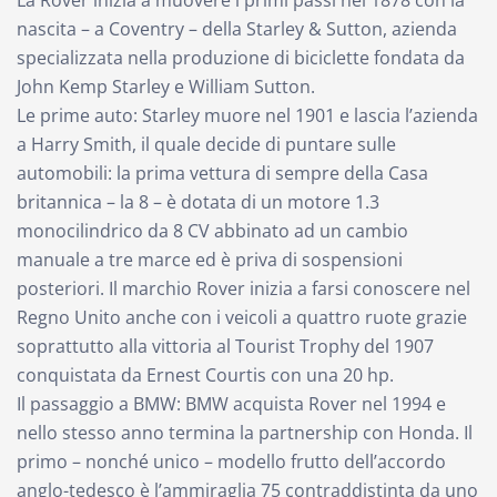
La Rover inizia a muovere i primi passi nel 1878 con la
nascita – a Coventry – della Starley & Sutton, azienda
specializzata nella produzione di biciclette fondata da
John Kemp Starley e William Sutton.
Le prime auto: Starley muore nel 1901 e lascia l’azienda
a Harry Smith, il quale decide di puntare sulle
automobili: la prima vettura di sempre della Casa
britannica – la 8 – è dotata di un motore 1.3
monocilindrico da 8 CV abbinato ad un cambio
manuale a tre marce ed è priva di sospensioni
posteriori. Il marchio Rover inizia a farsi conoscere nel
Regno Unito anche con i veicoli a quattro ruote grazie
soprattutto alla vittoria al Tourist Trophy del 1907
conquistata da Ernest Courtis con una 20 hp.
Il passaggio a BMW: BMW acquista Rover nel 1994 e
nello stesso anno termina la partnership con Honda. Il
primo – nonché unico – modello frutto dell’accordo
anglo-tedesco è l’ammiraglia 75 contraddistinta da uno