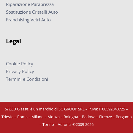
Riparazione Parabrezza
Sostituzione Cristalli Auto
Franchising Vetri Auto
Legal
Cookie Policy
Privacy Policy
Termini e Condizioni
SPEED
Glass® è un marchio di SG GROUP SRL – P.Iva: IT08592840725
–
Trieste – Roma – Milano – Monza – Bologna – Padova – Firenze – Bergamo
– Torino – Verona
©
2009-2026