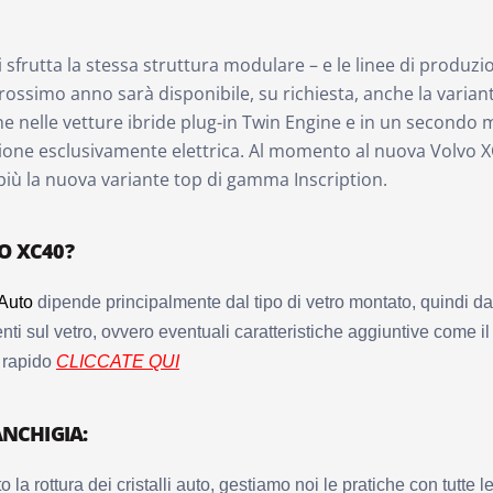
tri sfrutta la stessa struttura modulare – e le linee di produz
ossimo anno sarà disponibile, su richiesta, anche la variante 
e nelle vetture ibride plug-in Twin Engine e in un secondo
ne esclusivamente elettrica. Al momento al nuova Volvo XC40 
 più la nuova variante top di gamma Inscription.
O XC40?
 Auto
dipende principalmente dal tipo di vetro montato, quindi da
nti sul vetro, ovvero eventuali caratteristiche aggiuntive come il
o rapido
CLICCATE QUI
ANCHIGIA:
to la rottura dei cristalli auto, gestiamo noi le pratiche con tutt