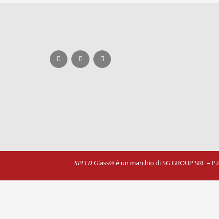
SPEED
Glass® è un marchio di SG GROUP SRL – P.