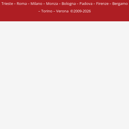
Trieste – Roma – Milano – Monza – Bologna – Padova – Firenze – Bergamo
– Torino – Verona
©
2009-2026