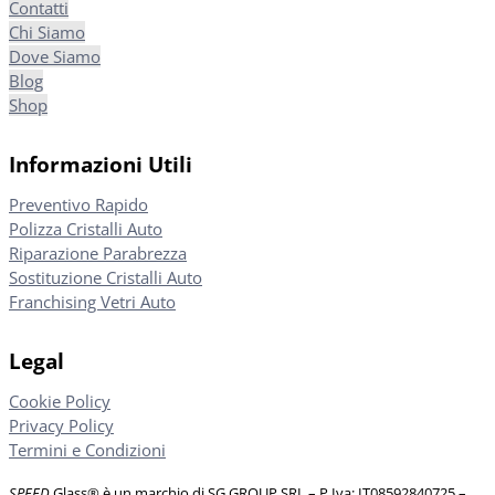
Contatti
Chi Siamo
Dove Siamo
Blog
Shop
Informazioni Utili
Preventivo Rapido
Polizza Cristalli Auto
Riparazione Parabrezza
Sostituzione Cristalli Auto
Franchising Vetri Auto
Legal
Cookie Policy
Privacy Policy
Termini e Condizioni
SPEED
Glass® è un marchio di SG GROUP SRL – P.Iva: IT08592840725
–