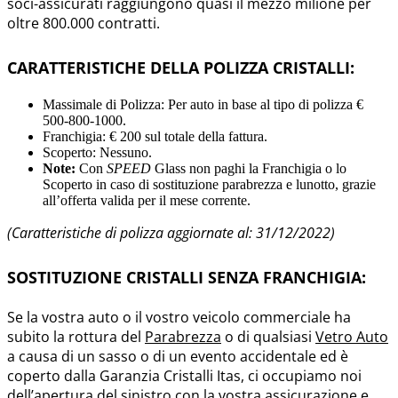
soci-assicurati raggiungono quasi il mezzo milione per
oltre 800.000 contratti.
CARATTERISTICHE DELLA POLIZZA CRISTALLI:
Massimale di Polizza: Per auto in base al tipo di polizza €
500-800-1000.
Franchigia: € 200 sul totale della fattura.
Scoperto: Nessuno.
Note:
Con
SPEED
Glass non paghi la Franchigia o lo
Scoperto in caso di sostituzione parabrezza e lunotto, grazie
all’offerta valida per il mese corrente.
(Caratteristiche di polizza aggiornate al: 31/12/2022)
SOSTITUZIONE CRISTALLI SENZA FRANCHIGIA:
Se la vostra auto o il vostro veicolo commerciale ha
subito la rottura del
Parabrezza
o di qualsiasi
Vetro Auto
a causa di un sasso o di un evento accidentale ed è
coperto dalla Garanzia Cristalli Itas, ci occupiamo noi
dell’apertura del sinistro con la vostra assicurazione e