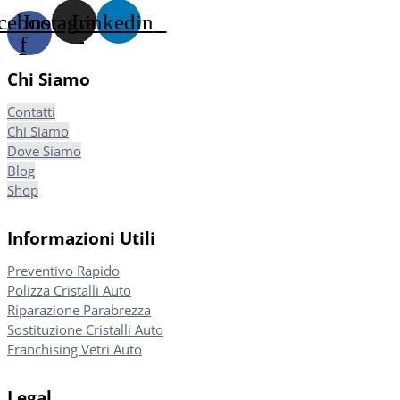
cebook-
Instagram
Linkedin
f
Chi Siamo
Contatti
Chi Siamo
Dove Siamo
Blog
Shop
Informazioni Utili
Preventivo Rapido
Polizza Cristalli Auto
Riparazione Parabrezza
Sostituzione Cristalli Auto
Franchising Vetri Auto
Legal