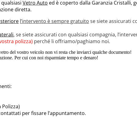
 qualsiasi
Vetro Auto
ed è coperto dalla Garanzia Cristalli, 
azione diretta.
steriore
l’intervento è sempre gratuito
se siete assicurati c
aterali
, se siete assicurati con qualsiasi compagnia, l’inter
vostra polizza)
perché li offriamo/paghiamo noi.
l vetro del vostro veicolo non vi resta che inviarci qualche documento!
razione. Per cui con noi risparmiate tempo e denaro!
enti:
a Polizza)
contattati per fissare l’appuntamento.