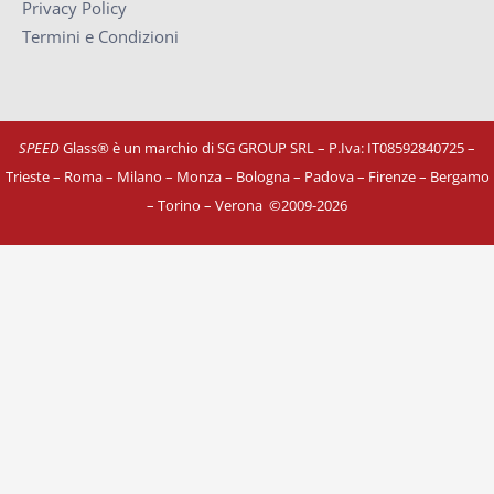
Privacy Policy
Termini e Condizioni
SPEED
Glass® è un marchio di SG GROUP SRL – P.Iva: IT08592840725
–
Trieste – Roma – Milano – Monza – Bologna – Padova – Firenze – Bergamo
– Torino – Verona
©
2009-2026