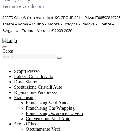
Termini e Condizioni
SPEED
Glass® è un marchio di SG GROUP SRL – P.Iva: IT08592840725
–
Trieste – Roma – Milano – Monza – Bologna – Padova – Firenze –
Bergamo – Torino – Verona
©
2009-2026
Cerca
Scopri Prezzo
Polizza Cristalli Auto
Dove Siamo
Sostituzione Cristalli Auto
Riparazione Parabrezza
Franchising
Franchising Vetri Auto
Franchising Car Wrapping
Franchising Oscuramento Vetri
Convenzione Vetri Auto
Servizi Plus
Oscuramento Vetri