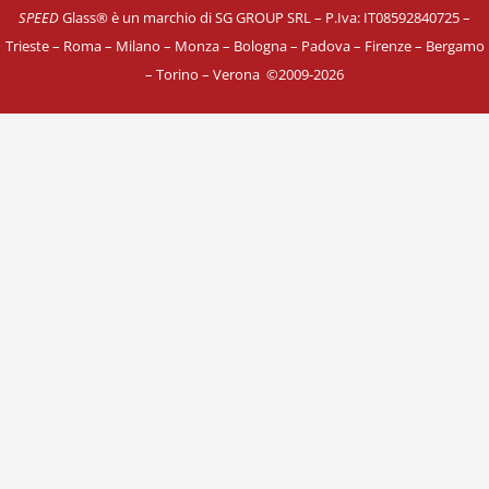
SPEED
Glass® è un marchio di SG GROUP SRL – P.Iva: IT08592840725
–
Trieste – Roma – Milano – Monza – Bologna – Padova – Firenze – Bergamo
– Torino – Verona
©
2009-2026