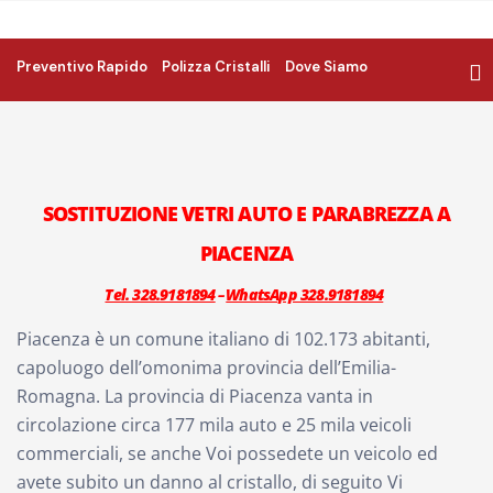
Preventivo Rapido
Polizza Cristalli
Dove Siamo
SOSTITUZIONE VETRI AUTO E PARABREZZA A
PIACENZA
Tel. 328.9181894
WhatsApp 328.9181894
–
Piacenza è un comune italiano di 102.173 abitanti,
capoluogo dell’omonima provincia dell’Emilia-
Romagna. La provincia di Piacenza vanta in
circolazione circa 177 mila auto e 25 mila veicoli
commerciali, se anche Voi possedete un veicolo ed
avete subito un danno al cristallo, di seguito Vi