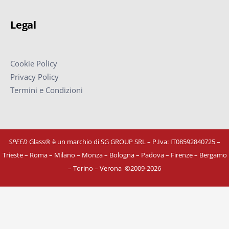
Legal
Cookie Policy
Privacy Policy
Termini e Condizioni
SPEED
Glass® è un marchio di SG GROUP SRL – P.Iva: IT08592840725
–
Trieste – Roma – Milano – Monza – Bologna – Padova – Firenze – Bergamo
– Torino – Verona
©
2009-2026