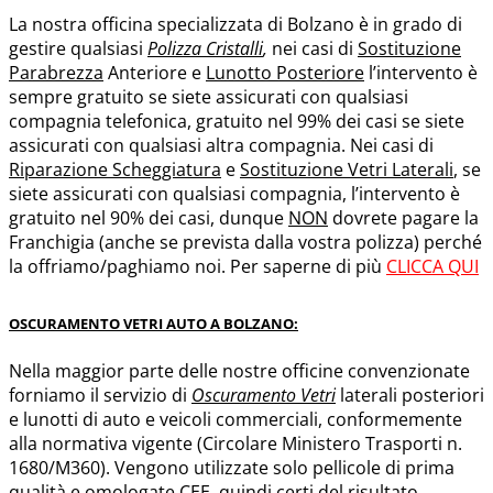
La nostra officina specializzata di Bolzano è in grado di
gestire qualsiasi
Polizza Cristalli
,
nei casi di
Sostituzione
Parabrezza
Anteriore e
Lunotto Posteriore
l’intervento è
sempre gratuito se siete assicurati con qualsiasi
compagnia telefonica, gratuito nel 99% dei casi se siete
assicurati con qualsiasi altra compagnia. Nei casi di
Riparazione Scheggiatura
e
Sostituzione Vetri Laterali
, se
siete assicurati con qualsiasi compagnia, l’intervento è
gratuito nel 90% dei casi, dunque
NON
dovrete pagare la
Franchigia (anche se prevista dalla vostra polizza) perché
la offriamo/paghiamo noi. Per saperne di più
CLICCA QUI
OSCURAMENTO VETRI AUTO A BOLZANO:
Nella maggior parte delle nostre officine convenzionate
forniamo il servizio di
Oscuramento Vetri
laterali posteriori
e lunotti di auto e veicoli commerciali, conformemente
alla normativa vigente (Circolare Ministero Trasporti n.
1680/M360). Vengono utilizzate solo pellicole di prima
qualità e omologate CEE, quindi certi del risultato