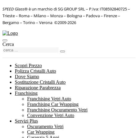
SPEED
Glass® è un marchio di SG GROUP SRL – P.Iva: IT08592840725
–
Trieste – Roma – Milano – Monza – Bologna – Padova – Firenze –
Bergamo – Torino – Verona
©
2009-2026
Cerca
Scopri Prezzo
Polizza Cristalli Auto
Dove Siamo
Sostituzione Cristalli Auto
Riparazione Parabrezza
Franchising
Franchising Vetri Auto
Franchising Car Wrapping
Franchising Oscuramento Vetri
Convenzione Vetri Auto
Servizi Plus
Oscuramento Vetri
Car Wrapping
Garanzia 5 Anni