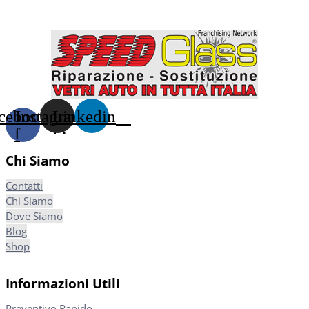
cebook-
Instagram
Linkedin
f
Chi Siamo
Contatti
Chi Siamo
Dove Siamo
Blog
Shop
Informazioni Utili
Preventivo Rapido