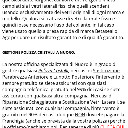
cambiati sia i vetri laterali fissi che quelli scendenti
usando esclusivamente dei vetri originali di ogni marca e
modello. Qualora si trattasse di vetro laterale fisso e
quindi fosse necessario l’uso del collante, in tal caso
viene usato quello a presa rapida di marca Betaseal o
Agc per dare un risultato garantito e di qualità garantito.
GESTIONE POLIZZA CRISTALLI A NUORO:
La nostra officina specializzata di Nuoro è in grado di
gestire qualsiasi
Polizza Cristalli
,
nei casi di
Sostituzione
Parabrezza
Anteriore e
Lunotto Posteriore
l’intervento è
sempre gratuito se siete assicurati con qualsiasi
compagnia telefonica, gratuito nel 99% dei casi se siete
assicurati con qualsiasi altra compagnia. Nei casi di
Riparazione Scheggiatura
e
Sostituzione Vetri Laterali
, se
siete assicurati con qualsiasi compagnia, l’intervento è
gratuito nel 90% dei casi, dunque
NON
dovrete pagare la
Franchigia (anche se prevista dalla vostra polizza) perché
la offriamo/paghiamo noi. Per saperne di più
CLICCA QUI