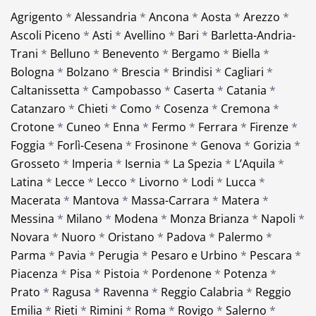
Agrigento
*
Alessandria
*
Ancona
*
Aosta
*
Arezzo
*
Ascoli Piceno
*
Asti
*
Avellino
*
Bari
*
Barletta-Andria-
Trani
*
Belluno
*
Benevento
*
Bergamo
*
Biella
*
Bologna
*
Bolzano
*
Brescia
*
Brindisi
*
Cagliari
*
Caltanissetta
*
Campobasso
*
Caserta
*
Catania
*
Catanzaro
*
Chieti
*
Como
*
Cosenza
*
Cremona
*
Crotone
*
Cuneo
*
Enna
*
Fermo
*
Ferrara
*
Firenze
*
Foggia
*
Forlì-Cesena
*
Frosinone
*
Genova
*
Gorizia
*
Grosseto
*
Imperia
*
Isernia
*
La Spezia
*
L’Aquila
*
Latina
*
Lecce
*
Lecco
*
Livorno
*
Lodi
*
Lucca
*
Macerata
*
Mantova
*
Massa-Carrara
*
Matera
*
Messina
*
Milano
*
Modena
*
Monza Brianza
*
Napoli
*
Novara
*
Nuoro
*
Oristano
*
Padova
*
Palermo
*
Parma
*
Pavia
*
Perugia
*
Pesaro e Urbino
*
Pescara
*
Piacenza
*
Pisa
*
Pistoia
*
Pordenone
*
Potenza
*
Prato
*
Ragusa
*
Ravenna
*
Reggio Calabria
*
Reggio
Emilia
*
Rieti
*
Rimini
*
Roma
*
Rovigo
*
Salerno
*