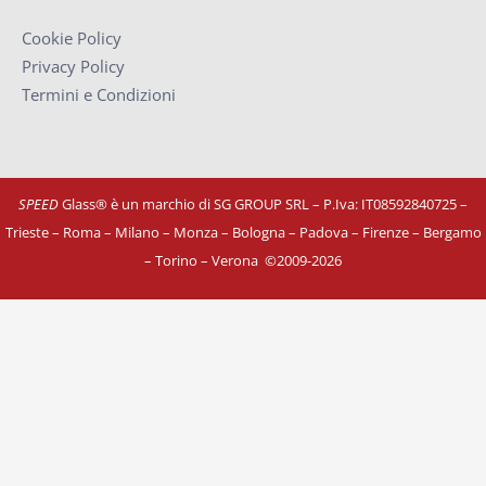
Cookie Policy
Privacy Policy
Termini e Condizioni
SPEED
Glass® è un marchio di SG GROUP SRL – P.Iva: IT08592840725
–
Trieste – Roma – Milano – Monza – Bologna – Padova – Firenze – Bergamo
– Torino – Verona
©
2009-2026