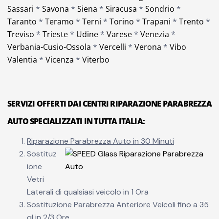
Sassari
*
Savona
*
Siena
*
Siracusa
*
Sondrio
*
Taranto
*
Teramo
*
Terni
*
Torino
*
Trapani
*
Trento
*
Treviso
*
Trieste
*
Udine
*
Varese
*
Venezia
*
Verbania-Cusio-Ossola
*
Vercelli
*
Verona
*
Vibo
Valentia
*
Vicenza
*
Viterbo
SERVIZI OFFERTI DAI CENTRI RIPARAZIONE PARABREZZA
AUTO SPECIALIZZATI IN TUTTA ITALIA:
Riparazione Parabrezza Auto in 30 Minuti
Sostituz
ione
Vetri
Laterali di qualsiasi veicolo in 1 Ora
Sostituzione Parabrezza Anteriore Veicoli fino a 35
ql in 2/3 Ore