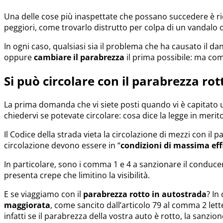
Una delle cose più inaspettate che possano succedere è r
peggiori, come trovarlo distrutto per colpa di un vandal
In ogni caso, qualsiasi sia il problema che ha causato il d
oppure
cambiare il parabrezza
il prima possibile: ma co
Si può circolare con il parabrezza rot
La prima domanda che vi siete posti quando vi è capitato 
chiedervi se potevate circolare: cosa dice la legge in merit
Il Codice della strada vieta la circolazione di mezzi con il 
circolazione devono essere in “
condizioni di massima eff
In particolare, sono i comma 1 e 4 a sanzionare il conduce
presenta crepe che limitino la visibilità.
E se viaggiamo con il
parabrezza rotto in autostrada
? In
maggiorata
, come sancito dall’articolo 79 al comma 2 lett
infatti se il parabrezza della vostra auto è rotto, la san