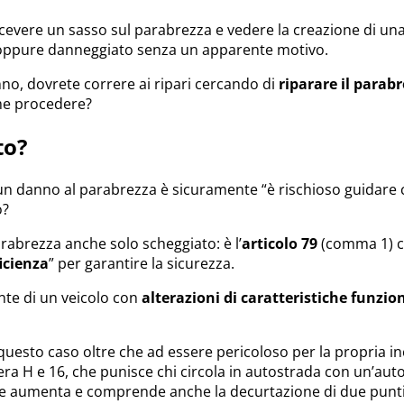
icevere un sasso sul parabrezza e vedere la creazione di un
o oppure danneggiato senza un apparente motivo.
anno, dovrete correre ai ripari cercando di
riparare il parab
me procedere?
to?
un danno al parabrezza è sicuramente “è rischioso guidare c
o?
parabrezza anche solo scheggiato: è l’
articolo 79
(comma 1) ch
icienza
” per garantire la sicurezza.
nte di un veicolo con
alterazioni di caratteristiche funzio
 questo caso oltre che ad essere pericoloso per la propria inc
era H e 16, che punisce chi circola in autostrada con un’auto
zione aumenta e comprende anche la decurtazione di due punti