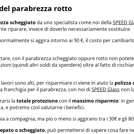
del parabrezza rotto
zza scheggiato
da uno specialista come noi della
SPEED Gl
nte riparare, invece di doverlo necessariamente sostituire.
ormalmente si aggira intorno ai 90 €, il costo per cambiar
ttare, con il parabrezza scheggiato oppure rotto non potete c
oni (quindi altri soldi da spendere) oltre al fatto di risch
lavori sono alti, per risparmiare ci viene in aiuto la
polizza c
a franchigia per il parabrezza, con noi di
SPEED Glass
non l
rarsi la
totale protezione
con il
massimo risparmio
: in ge
a, e potremo così valutarne i benefici.
ia a compagnia, ma più o meno si aggirano tra i 30€ e gli 8
repato o scheggiato
, può permettervi di sapere cosa fare ne