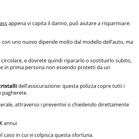
ass
appena vi capita il danno, può aiutare a risparmiare:
lo con uno nuovo dipende molto dal modello dell’auto, ma
ircolare, e dovrete quindi ripararlo o sostituirlo subito,
iare in prima persona non essendo protetti da un
ristalli
dell’assicurazione: questa polizza copre tutti i
a pagherete.
nerale, attraverso i preventivi o chiedendo direttamente
0€ annui
l caso in cui vi colpisca questa sfortuna.