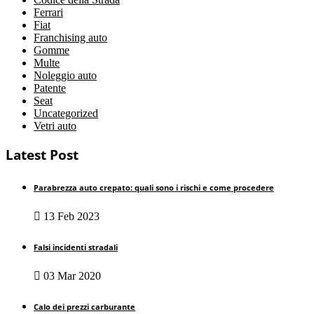
Ferrari
Fiat
Franchising auto
Gomme
Multe
Noleggio auto
Patente
Seat
Uncategorized
Vetri auto
Latest Post
Parabrezza auto crepato: quali sono i rischi e come procedere
13 Feb 2023
Falsi incidenti stradali
03 Mar 2020
Calo dei prezzi carburante