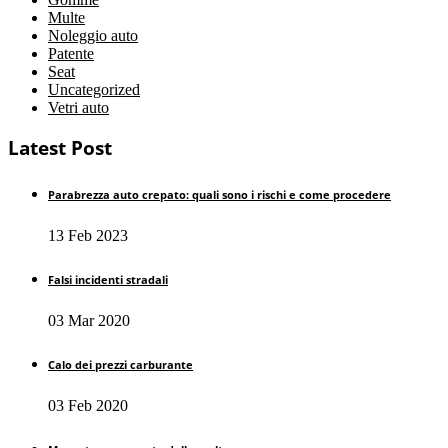
Multe
Noleggio auto
Patente
Seat
Uncategorized
Vetri auto
Latest Post
Parabrezza auto crepato: quali sono i rischi e come procedere
13 Feb 2023
Falsi incidenti stradali
03 Mar 2020
Calo dei prezzi carburante
03 Feb 2020