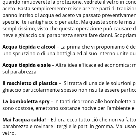
quando rimuoverete la protezione, vedrete il vetro in cond
aceto. Basta semplicemente miscelare tre parti di tradizio
panno intriso di acqua ed aceto va passato preventivamente 
specifici teli antighiaccio per auto. Ma queste sono le mis
semplicissimo, visto che questa operazione può causare danni
neve e ghiaccio dal parabrezza senza fare danni. Scopriam
Acqua tiepida e alcool
– La prima che vi proponiamo è dec
uno spruzzino o di una bottiglia ed al suo interno unite du
Acqua tiepida e sale
– Altra idea efficace ed economica: me
sul parabrezza.
Il raschietto di plastica
– Si tratta di una delle soluzioni
ghiaccio particolarmente spesso non risulta essere partic
La bomboletta spry
– In tanti ricorrono alle bombolette p
sono costose, emettono sostanze nocive per l’ambiente e la
Mai l’acqua calda!
– Ed ora ecco tutto ciò che non va fatto
parabrezza e rovinare i tergi e le parti in gomma. Mai usar
vetro.