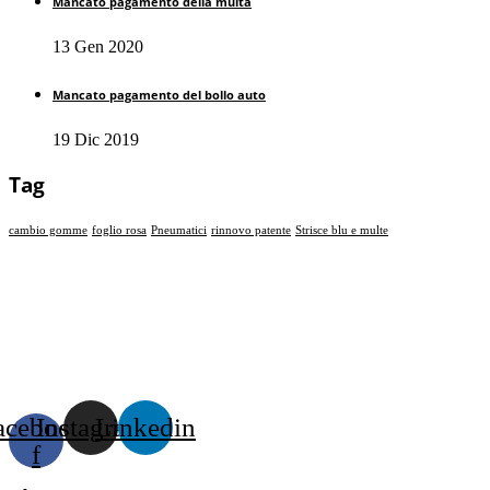
Mancato pagamento della multa
13 Gen 2020
Mancato pagamento del bollo auto
19 Dic 2019
Tag
cambio gomme
foglio rosa
Pneumatici
rinnovo patente
Strisce blu e multe
acebook-
Instagram
Linkedin
f