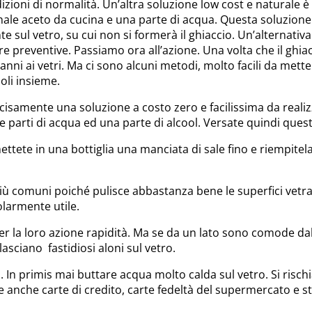
izioni di normalità. Un’altra soluzione low cost e naturale
nale aceto da cucina e una parte di acqua. Questa soluzione 
sul vetro, su cui non si formerà il ghiaccio. Un’alternativa 
ure preventive. Passiamo ora all’azione. Una volta che il ghi
 ai vetri. Ma ci sono alcuni metodi, molto facili da mettere 
oli insieme.
isamente una soluzione a costo zero e facilissima da realizz
e parti di acqua ed una parte di alcool. Versate quindi quest
ttete in una bottiglia una manciata di sale fino e riempitela
 più comuni poiché pulisce abbastanza bene le superfici vetra
olarmente utile.
er la loro azione rapidità. Ma se da un lato sono comode dal
sciano fastidiosi aloni sul vetro.
. In primis mai buttare acqua molto calda sul vetro. Si risch
e anche carte di credito, carte fedeltà del supermercato e s