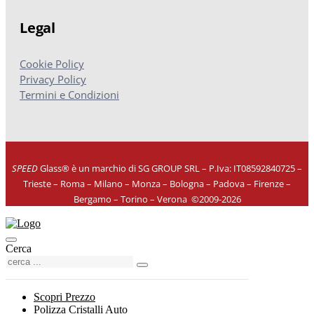
Legal
Cookie Policy
Privacy Policy
Termini e Condizioni
SPEED
Glass® è un marchio di SG GROUP SRL – P.Iva: IT08592840725
–
Trieste – Roma – Milano – Monza – Bologna – Padova – Firenze –
Bergamo – Torino – Verona
©
2009-2026
Cerca
Scopri Prezzo
Polizza Cristalli Auto