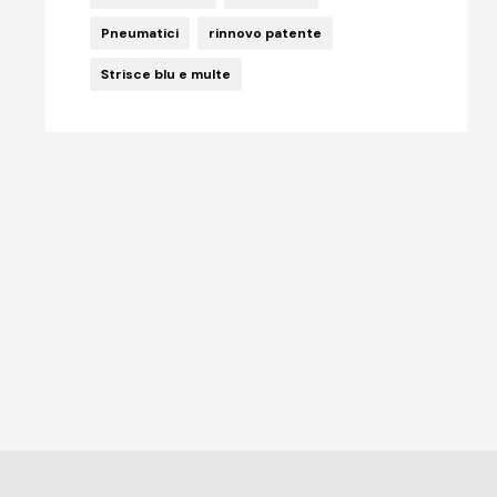
Pneumatici
rinnovo patente
Strisce blu e multe
CODICE DELLA STRADA
,
MULTE
FEBBRAIO 19, 2014
Catene a bordo obbligatorie: la
multa arriva a 318 euro