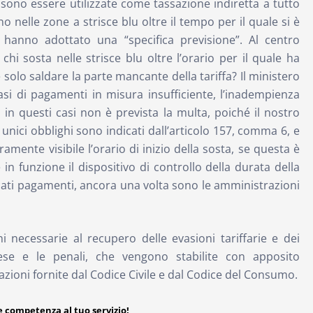
ono essere utilizzate come tassazione indiretta a tutto
o nelle zone a strisce blu oltre il tempo per il quale si è
anno adottato una “specifica previsione”. Al centro
chi sosta nelle strisce blu oltre l’orario per il quale ha
lo saldare la parte mancante della tariffa? Il ministero
casi di pagamenti in misura insufficiente, l’inadempienza
ca in questi casi non è prevista la multa, poiché il nostro
i unici obblighi sono indicati dall’articolo 157, comma 6, e
mente visibile l’orario di inizio della sosta, se questa è
in funzione il dispositivo di controllo della durata della
cati pagamenti, ancora una volta sono le amministrazioni
i necessarie al recupero delle evasioni tariffarie e dei
se e le penali, che vengono stabilite con apposito
zioni fornite dal Codice Civile e dal Codice del Consumo.
 e competenza al tuo servizio!