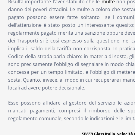
Risulta importante l’aver stabilito che le
multe
non poss
danno dei poveri cittadini. Le multe a coloro che sostan
pagato possono essere fatte soltanto se i comuni h
dell’attenzione è stato posto un interessante quesito: 
regolarmente pagato merita una sanzione oppure deve so
dei Trasporti si è così espresso sulla questione: nei 
implica il saldo della tariffa non corrisposta. In prati
Codice della strada parla chiaro: in materia di sosta, gl
sono precisamente l’obbligo di segnalare in modo chiara
concessa per un tempo limitato, e l’obbligo di mettere 
sosta. Quanto, invece, al modo in cui recuperare i man
locali ad avere potere decisionale.
Esse possono affidare al gestore del servizio le azion
mancati pagamenti, compresi il rimborso delle spe
regolamento comunale, secondo le indicazioni e le limita
SPEED
Glass Italia, velocità