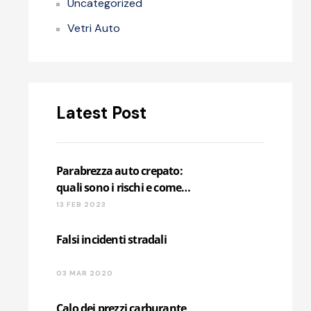
Uncategorized
Vetri Auto
Latest Post
Parabrezza auto crepato:
quali sono i rischi e come
procedere
13 FEB 2023
Falsi incidenti stradali
03 MAR 2020
Calo dei prezzi carburante